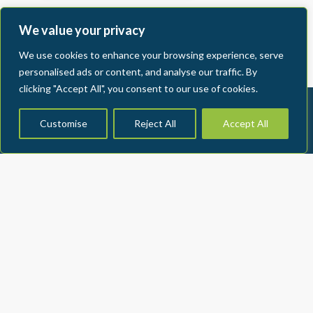
We value your privacy
We use cookies to enhance your browsing experience, serve
personalised ads or content, and analyse our traffic. By
clicking "Accept All", you consent to our use of cookies.
Customise
Reject All
Accept All
INVITEZ-NOUS
Nous sommes toujours
ravis de contribuer à des
événements en lien avec
nos domaines d’expertise.