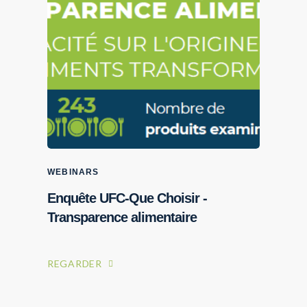
WEBINARS
Enquête UFC-Que Choisir -
Transparence alimentaire
WEBINAIRES
Blockchain dans
l'agroalimentaire : buzzword ou
REGARDER
révolution ?