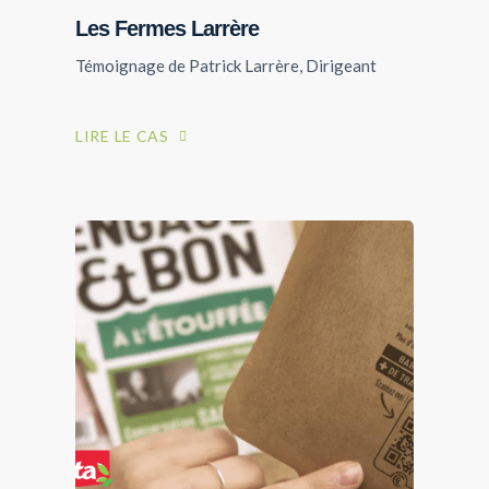
Les Fermes Larrère
Témoignage de Patrick Larrère, Dirigeant
SUCCESS STORIES
LIRE LE CAS
Fermes Larrère
LIRE LE CAS