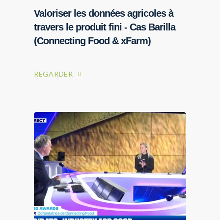
Valoriser les données agricoles à
travers le produit fini - Cas Barilla
LIVRES BLANCS
(Connecting Food & xFarm)
Ces données qui nourrissent la
confiance et la valeur dans
l’alimentation
REGARDER
Shake Up Factory & NumAlim
TÉLÉCHARGER