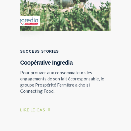
SUCCESS STORIES
Coopérative Ingredia
Pour prouver aux consommateurs les
engagements de son lait écoresponsable, le
groupe Prospérité Fermière a choisi
LIVRES BLANCS
Connecting Food.
CP Herta Engagé et Bon
LIRE LE CAS
TÉLÉCHARGER