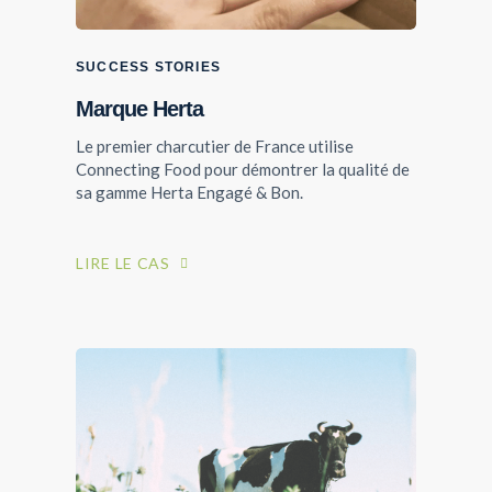
SUCCESS STORIES
Marque Herta
Le premier charcutier de France utilise
Connecting Food pour démontrer la qualité de
sa gamme Herta Engagé & Bon.
KIT PRESSE
Dossier Presse Connecting Food
LIRE LE CAS
- Agroalimentaire
TÉLÉCHARGER