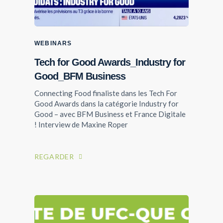
WEBINARS
Tech for Good Awards_Industry for
Good_BFM Business
Connecting Food finaliste dans les Tech For
Good Awards dans la catégorie Industry for
Good – avec BFM Business et France Digitale
LIVRES BLANCS
! Interview de Maxine Roper
Blockchain et identification
numérique
REGARDER
Ministère de l'intérieur
TÉLÉCHARGER