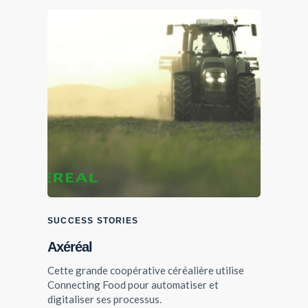
VOIR LE WEBINAIRE
SUCCESS STORIES
Axéréal
Cette grande coopérative céréalière utilise
SUCCESS STORIES
Connecting Food pour automatiser et
Groupe Mondelez
digitaliser ses processus.